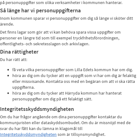
på personuppgifter som olika verksamheter i kommunen hanterar.
Så länge har vi personuppgifterna
Inom kommunen sparar vi personuppgifter om dig så länge vi sköter ditt
ärende.
Det finns lagar som gör att vi kan behöva spara vissa uppgifter om
personer en längre tid som till exempel tryckfrihetsförordningen,
offentlighets- och sekretesslagen och arkivlagen.
Dina rättigheter
Du har rätt att:
få veta vilka personuppgifter som Lilla Edets kommun har om dig.
höra av dig om du tycker att en uppgift som vi har om dig är felaktig
eller missvisande. Kontakta oss med en begäran om att vi ska rätta
uppgifterna.
höra av dig om du tycker att Härryda kommun har hanterat
personuppgifter om dig på ett felaktigt sätt.
Integritetsskyddsmyndigheten
Om du har frågor angående om dina personuppgifter kontaktar du
kommunjuristen eller dataskyddsombudet. Om du är missnöjd med de
svar du har fått kan du lämna in klagomål till
Integritetsskyddsmyndigheten
som är tillsynsmyndighet.