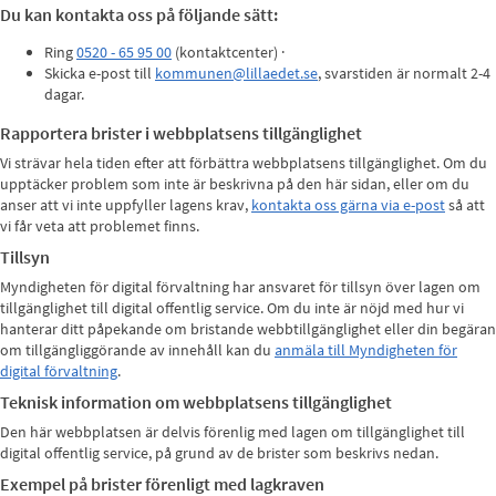
Du kan kontakta oss på följande sätt:
Ring
0520 - 65 95 00
(kontaktcenter) ·
Skicka e-post till
kommunen@lillaedet.se
, svarstiden är normalt 2-4
dagar.
Rapportera brister i webbplatsens tillgänglighet
Vi strävar hela tiden efter att förbättra webbplatsens tillgänglighet. Om du
upptäcker problem som inte är beskrivna på den här sidan, eller om du
anser att vi inte uppfyller lagens krav,
kontakta oss gärna via e-post
så att
vi får veta att problemet finns.
Tillsyn
Myndigheten för digital förvaltning har ansvaret för tillsyn över lagen om
tillgänglighet till digital offentlig service. Om du inte är nöjd med hur vi
hanterar ditt påpekande om bristande webbtillgänglighet eller din begäran
om tillgängliggörande av innehåll kan du
anmäla till Myndigheten för
digital förvaltning
.
Teknisk information om webbplatsens tillgänglighet
Den här webbplatsen är delvis förenlig med lagen om tillgänglighet till
digital offentlig service, på grund av de brister som beskrivs nedan.
Exempel på brister förenligt med lagkraven